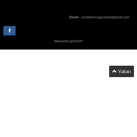
Email :
yeniderincegazetesi@gmail.com
Masaüstü görünüm
Yukarı