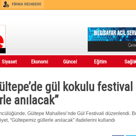
FİRMA REHBERİ
Siyaset
Ekonomi
Güncel
Eğitim
Sağlı
ltepe’de gül kokulu festival
rle anılacak”
cülüğünde, Gültepe Mahallesi’nde Gül Festivali düzenlendi. Bu 
t, “Gültepemiz güllerle anılacak” ifadelerini kullandı