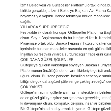
İzmit Belediyesi ve Gültepeliler Platformu ortaklığında bu
birlikte gerçekleşti. İzmit Belediye Başkanı Av. Fatma Kap
boyamasıyla yapıldı. Bando takımıyla birlikte mahallede
dağıttı.
YILLARCA SÜRDÜRECEĞİZ
Festivalde ilk olarak konuşan Gültepeliler Platformu Başka
olsun. Sayın Başkanımızı da bu isteğimizi ilettik. Kendis
Projemize ortak oldu. Burada hepinizin huzurunda kendisin
içerisinde bulunan mahalleler arasında en çok gülün dikil
İnşallah bu festivali yıllarca sürdüreceğiz” ifadelerini kull
ÇOK DAHA GÜZEL ŞÖLENLER
Gültepe’ye güllerin yakıştığını söyleyen Başkan Hürriyet,
Platformunun öncülüğünde, onların fikirleriyle geliştirerek
uğurlu olsun. Bu sene pandemi koşulları sebebiyle sınırlı
bittiğinde çok daha güzel şölenler gerçekleştireceğiz” de
ÇOK YAKIŞTI
Gültepe’nin adının güllerle anılmasını istediklerini beli
de en güzel gülü yetiştiren yarışmamızı gerçekleştireceği
ki dayanışma olsun, komşuluk gelişsin, insanlar birbirler
Biz Gültepe’nin adını duyurmak istiyoruz. Gültepe güzellik