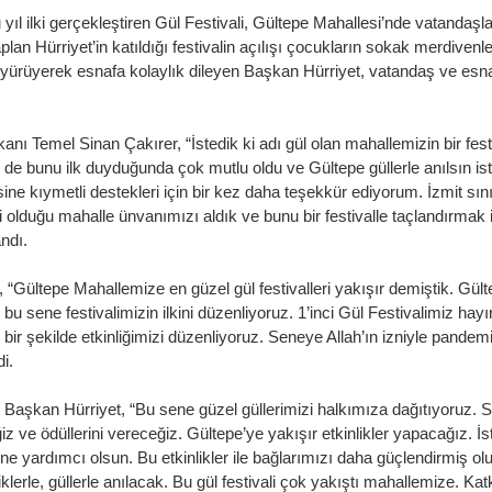
 yıl ilki gerçekleştiren Gül Festivali, Gültepe Mahallesi’nde vatandaşla
lan Hürriyet’in katıldığı festivalin açılışı çocukların sokak merdivenle
 yürüyerek esnafa kolaylık dileyen Başkan Hürriyet, vatandaş ve esna
nı Temel Sinan Çakırer, “İstedik ki adı gül olan mahallemizin bir festi
i de bunu ilk duyduğunda çok mutlu oldu ve Gültepe güllerle anılsın ist
e kıymetli destekleri için bir kez daha teşekkür ediyorum. İzmit sını
i olduğu mahalle ünvanımızı aldık ve bunu bir festivalle taçlandırmak i
andı.
 “Gültepe Mahallemize en güzel gül festivalleri yakışır demiştik. Gülte
 bu sene festivalimizin ilkini düzenliyoruz. 1’inci Gül Festivalimiz hayır
 bir şekilde etkinliğimizi düzenliyoruz. Seneye Allah’ın izniyle pandem
di.
rten Başkan Hürriyet, “Bu sene güzel güllerimizi halkımıza dağıtıyoruz.
z ve ödüllerini vereceğiz. Gültepe’ye yakışır etkinlikler yapacağız. İs
ine yardımcı olsun. Bu etkinlikler ile bağlarımızı daha güçlendirmiş ol
lerle, güllerle anılacak. Bu gül festivali çok yakıştı mahallemize. Kat