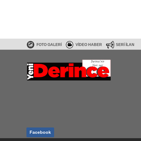
FOTO GALERİ
VİDEO HABER
SERİ İLAN
Haberler RSS
SİTE HARİTASI
Facebook