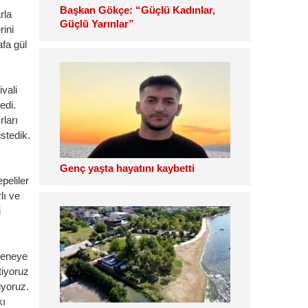
Başkan Gökçe: “Güçlü Kadınlar,
rla
Güçlü Yarınlar”
rini
fa gül
vali
edi.
rları
stedik.
Genç yaşta hayatını kaybetti
peliler
lı ve
i
 Seneye
tiyoruz
uyoruz.
kı