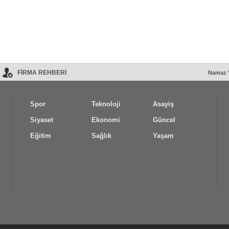
FİRMA REHBERİ
Namaz V
Spor
Teknoloji
Asayiş
Siyaset
Ekonomi
Güncel
Eğitim
Sağlık
Yaşam