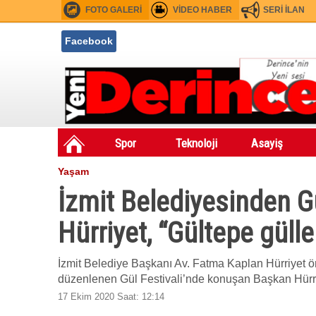
FOTO GALERİ
VİDEO HABER
SERİ İLAN
Facebook
Spor
Teknoloji
Asayiş
Yaşam
İzmit Belediyesinden Gü
Hürriyet, “Gültepe gülle
İzmit Belediye Başkanı Av. Fatma Kaplan Hürriyet ön
düzenlenen Gül Festivali’nde konuşan Başkan Hürriye
17 Ekim 2020 Saat: 12:14