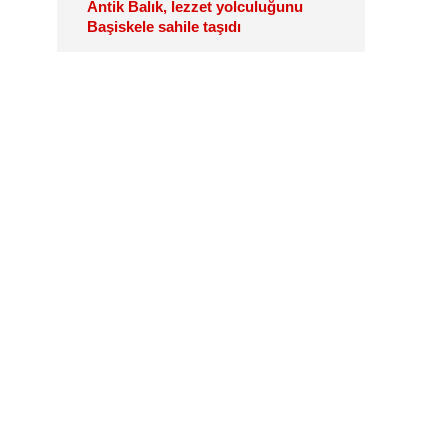
Antik Balık, lezzet yolculuğunu
Başiskele sahile taşıdı