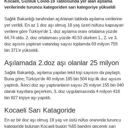
Kocaeli, Günlük Covid-19 Tablosunda yer alan aşılama
verilerinde turuncu kategoriden sarı kategoriye yükseldi
Sağlık
Bakanlığı tarafından açıklanan tabloda aşılama verilerine
yer verildi. En az 1 doz aşı olmuş 18 yaş üzeri nüfusu kapsayan
verilere göre
Türkiye
'de 1. doz aşılama oranı ortalama yüzde
64.74 oldu. 2. doz ortalaması yüzde 40.53 olurken 1., 2. ve 3.
doz aşısını yaptıran vatandaş sayısı toplamda 69 milyon 759
bin 371'e yükseldi.
Aşılamada 2.doz aşı olanlar 25 milyon
Sağlık Bakanlığı, aşılama yapılan tekil kişi sayısını da paylaştı.
Buna göre; Türkiye'de 40 milyon 185 bin 504 kişi ilk doz aşısını
yaptırdı. İkinci doz aşı yaptıranların sayısı 25 milyon 155 bin 040
olarak kayıtlara geçerken, 3. doz uygulamasında 4 milyon 418
bin 827 kişiye aşı yapıldı.
Kocaeli Sarı Katagoride
En az bir doz aşı olmuş 18 yaş ve üstü nüfus oranında turuncu
kategoride bulunan Kocaeli bugün %65 bandını geçerek sarı